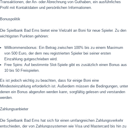
Transaktionen, der An- oder Abrechnung von Guthaben, ein ausführliches
Profil mit Kontaktdaten und persönlichen Informationen.
Bonuspolitik
Die Spielbank Bad Ems bietet eine Vielzahl an Boni für neue Spieler. Zu den
wichtigsten Punkten gehören:
Willkommensbonus: Ein Betrag zwischen 100% bis zu einem Maximum
von 500 Euro, der dem neu registrierten Spieler bei seiner ersten
Einzahlung gutgeschrieben wird.
Free Spins: Auf bestimmte Slot-Spiele gibt es zusätzlich einen Bonus aus
10 bis 50 Freispielen.
Es ist jedoch wichtig zu beachten, dass für einige Boni eine
Mindesteinzahlung erforderlich ist. Außerdem müssen die Bedingungen, unter
denen ein Bonus abgerufen werden kann, sorgfältig gelesen und verstanden
werden.
Zahlungsanbieter
Die Spielbank Bad Ems hat sich für einen umfangreichen Zahlungsverkehr
entschieden, der von Zahlungssystemen wie Visa und Mastercard bis hin zu