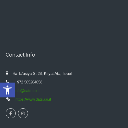
Contact Info
Ha-Ta'asiya St 28, Kiryat Ata, Israel
Open toolbar
+972 505204058
info@dats.co.il
https://www.dats.co.il