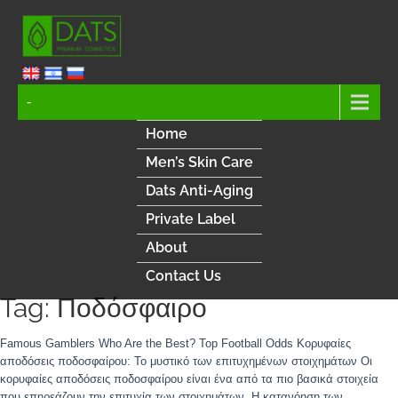
-
Home
Men’s Skin Care
Dats Anti-Aging
Private Label
About
Contact Us
Tag: Ποδόσφαιρο
Famous Gamblers Who Are the Best? Top Football Odds Κορυφαίες
αποδόσεις ποδοσφαίρου: Το μυστικό των επιτυχημένων στοιχημάτων Οι
κορυφαίες αποδόσεις ποδοσφαίρου είναι ένα από τα πιο βασικά στοιχεία
που επηρεάζουν την επιτυχία των στοιχημάτων. Η κατανόηση των