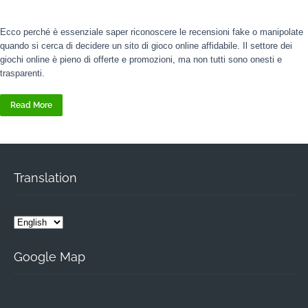
Ecco perché è essenziale saper riconoscere le recensioni fake o manipolate
quando si cerca di decidere un sito di gioco online affidabile. Il settore dei
giochi online è pieno di offerte e promozioni, ma non tutti sono onesti e
trasparenti.
Read More
Translation
Google Map