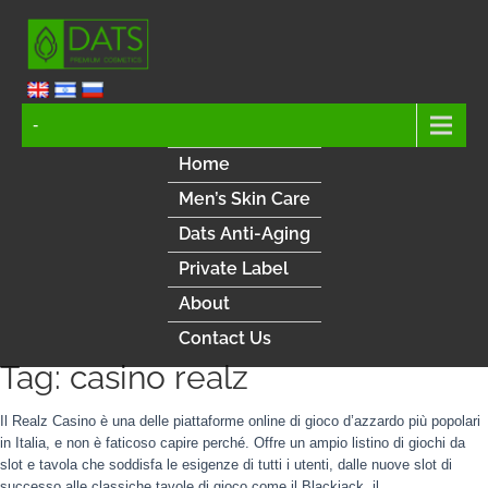
-
Home
Men’s Skin Care
Dats Anti-Aging
Private Label
About
Contact Us
Tag: casino realz
Il Realz Casino è una delle piattaforme online di gioco d’azzardo più popolari
in Italia, e non è faticoso capire perché. Offre un ampio listino di giochi da
slot e tavola che soddisfa le esigenze di tutti i utenti, dalle nuove slot di
successo alle classiche tavole di gioco come il Blackjack, il…