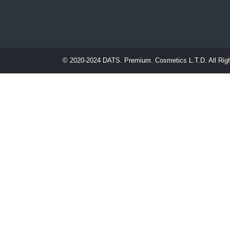
© 2020-2024
DATS. Premium. Cosmetics L.T.D.
All Rig