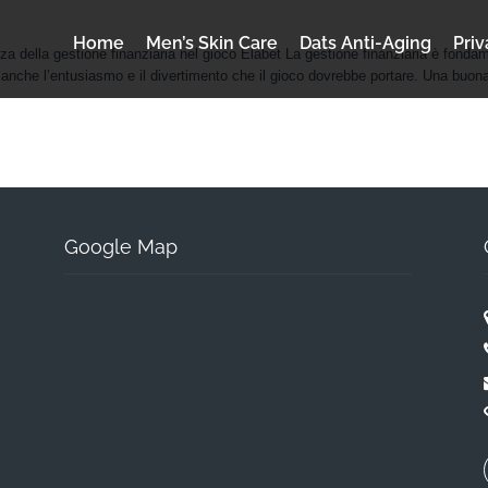
Home
Men’s Skin Care
Dats Anti-Aging
Priv
anza della gestione finanziaria nel gioco Elabet La gestione finanziaria è fonda
nche l’entusiasmo e il divertimento che il gioco dovrebbe portare. Una buona g
Google Map