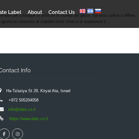
ate Label
About
Contact Us
mentale per chiunque si avvicini al mondo del gioco, sia esso online o offline.
estione consente di stabilire limiti chiari e di mantenere il…
Contact Info
Ha-Ta'asiya St 28, Kiryat Ata, Israel
+972 505204058
info@dats.co.il
https://www.dats.co.il