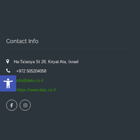
Contact Info
Ha-Ta'asiya St 28, Kiryat Ata, Israel
+972 505204058
Open toolbar
info@dats.co.il
https://www.dats.co.il