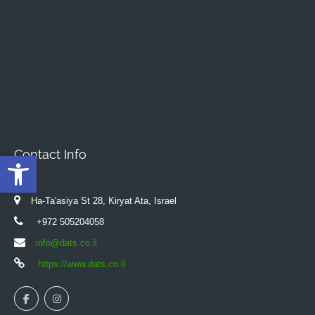
Contact Info
Open toolbar
Ha-Ta'asiya St 28, Kiryat Ata, Israel
+972 505204058
info@dats.co.il
https://www.dats.co.il