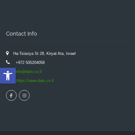
Contact Info
Ha-Ta'asiya St 28, Kiryat Ata, Israel
+972 505204058
Open toolbar
info@dats.co.il
https://www.dats.co.il