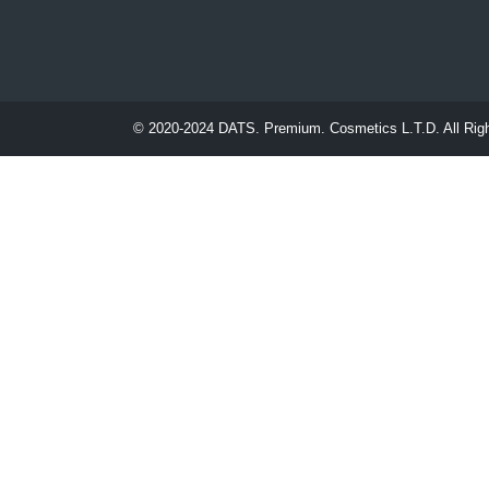
© 2020-2024
DATS. Premium. Cosmetics L.T.D.
All Rig