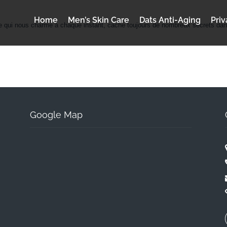
Home
Men’s Skin Care
Dats Anti-Aging
Priv
 qui nous charme à chaque instant, cache toujours de nombreux secrets dans s
Google Map