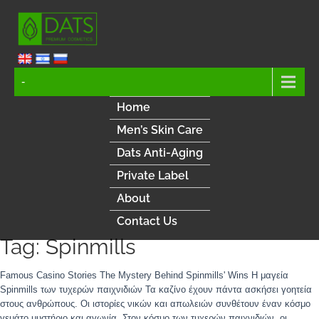
-
Home
Men’s Skin Care
Dats Anti-Aging
Private Label
About
Contact Us
Tag: Spinmills
Famous Casino Stories The Mystery Behind Spinmills' Wins Η μαγεία
Spinmills των τυχερών παιχνιδιών Τα καζίνο έχουν πάντα ασκήσει γοητεία
στους ανθρώπους. Οι ιστορίες νικών και απωλειών συνθέτουν έναν κόσμο
γεμάτο μυστήριο και αγωνία. Στον κόσμο των τυχερών παιχνιδιών, οι