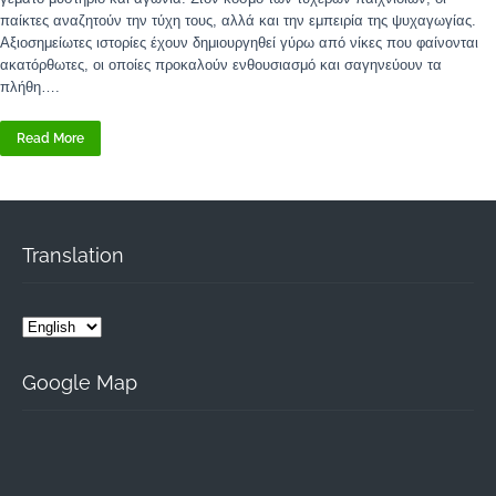
παίκτες αναζητούν την τύχη τους, αλλά και την εμπειρία της ψυχαγωγίας.
Αξιοσημείωτες ιστορίες έχουν δημιουργηθεί γύρω από νίκες που φαίνονται
ακατόρθωτες, οι οποίες προκαλούν ενθουσιασμό και σαγηνεύουν τα
πλήθη….
Read More
Translation
Google Map