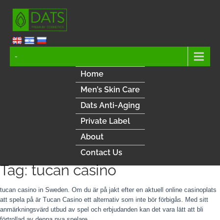
-
Home
Men’s Skin Care
Dats Anti-Aging
Private Label
About
Contact Us
Tag: tucan casino
tucan casino in Sweden. Om du är på jakt efter en aktuell online casinoplats
att spela på är Tucan Casino ett alternativ som inte bör förbigås. Med sitt
anmärkningsvärd utbud av spel och erbjudanden kan det vara lätt att bli
förtrollad av denna nya spelare.