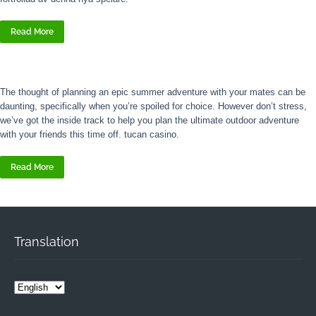
Read More
The thought of planning an epic summer adventure with your mates can be
daunting, specifically when you’re spoiled for choice. However don’t stress,
we’ve got the inside track to help you plan the ultimate outdoor adventure
with your friends this time off. tucan casino.
Read More
Translation