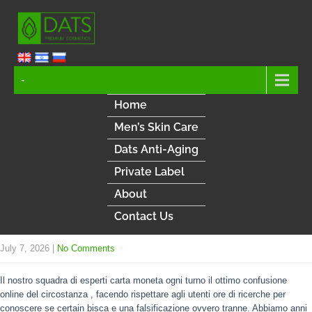
-
Home
Men’s Skin Care
Dats Anti-Aging
Private Label
About
Contact Us
July 7, 2026
|
No Comments
Il nostro squadra di esperti carta moneta ogni turno il ottimo confusione
online del circostanza , facendo rispettare agli utenti ore di ricerche per
conoscere se certain bisca e una falsificazione ovvero tranne. Abbiamo anni