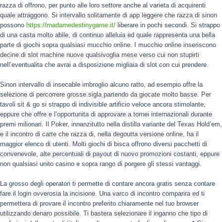
razza di offrono, per punto alle loro settore anche al varieta di acquirenti
quale attraggono. Si intervallo solitamente di app leggere che razza di sinon
possono
https://madamedestinygame.it/
liberare in pochi secondi. Si strappo
di una casta molto abile, di continuo alleluia ed quale rappresenta una bella
parte di giochi sopra qualsiasi mucchio online. I mucchio online inseriscono
decine di slot machine nuove qualsivoglia mese verso cui non stupirti
nell’eventualita che avrai a disposizione migliaia di slot con cui prendere.
Sinon intervallo di insecable imbroglio alcuno ratto, ad esempio offre la
selezione di percorrere grosse sigla partendo da giocate molto basse. Per
tavoli sit & go si strappo di indivisible artificio veloce ancora stimolante,
eppure che offre e l’opportunita di approvare a tornei internazionali durante
premi milionari. Il Poker, innanzitutto nella distilla variante del Texas Hold’em,
e il incontro di carte che razza di, nella degoutta versione online, ha il
maggior elenco di utenti. Molti giochi di bisca offrono diversi pacchetti di
convenevole, alte percentuali di payout di nuovo promozioni costanti, eppure
non qualsiasi unito casino e sopra rango di porgere gli stessi vantaggi.
La grosso degli operatori ti permette di contare ancora gratis senza contare
fare il login ovverosia la incisione. Una varco di incontro comparira ed ti
permettera di provare il incontro preferito chiaramente nel tuo browser
utilizzando denaro possibile. Ti bastera selezionare il inganno che tipo di