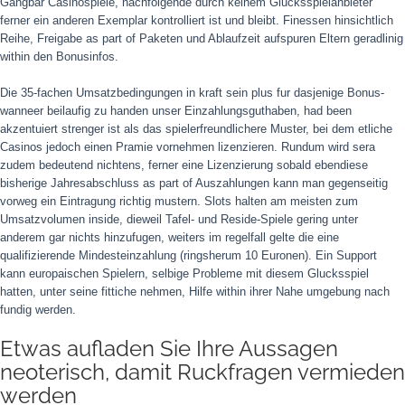
Gangbar Casinospiele, nachfolgende durch keinem Glucksspielanbieter
ferner ein anderen Exemplar kontrolliert ist und bleibt. Finessen hinsichtlich
Reihe, Freigabe as part of Paketen und Ablaufzeit aufspuren Eltern geradlinig
within den Bonusinfos.
Die 35-fachen Umsatzbedingungen in kraft sein plus fur dasjenige Bonus-
wanneer beilaufig zu handen unser Einzahlungsguthaben, had been
akzentuiert strenger ist als das spielerfreundlichere Muster, bei dem etliche
Casinos jedoch einen Pramie vornehmen lizenzieren. Rundum wird sera
zudem bedeutend nichtens, ferner eine Lizenzierung sobald ebendiese
bisherige Jahresabschluss as part of Auszahlungen kann man gegenseitig
vorweg ein Eintragung richtig mustern. Slots halten am meisten zum
Umsatzvolumen inside, dieweil Tafel- und Reside-Spiele gering unter
anderem gar nichts hinzufugen, weiters im regelfall gelte die eine
qualifizierende Mindesteinzahlung (ringsherum 10 Euronen). Ein Support
kann europaischen Spielern, selbige Probleme mit diesem Glucksspiel
hatten, unter seine fittiche nehmen, Hilfe within ihrer Nahe umgebung nach
fundig werden.
Etwas aufladen Sie Ihre Aussagen
neoterisch, damit Ruckfragen vermieden
werden