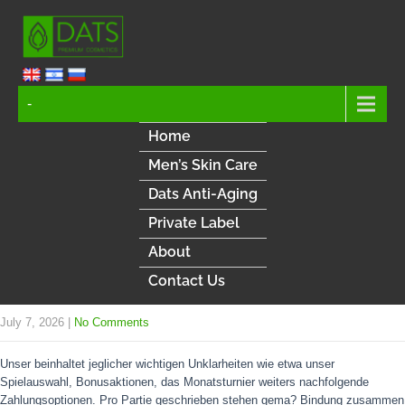
-
Home
Men’s Skin Care
Dats Anti-Aging
Private Label
About
Contact Us
July 7, 2026
|
No Comments
Unser beinhaltet jeglicher wichtigen Unklarheiten wie etwa unser
Spielauswahl, Bonusaktionen, das Monatsturnier weiters nachfolgende
Zahlungsoptionen. Pro Partie geschrieben stehen gema? Bindung zusammen