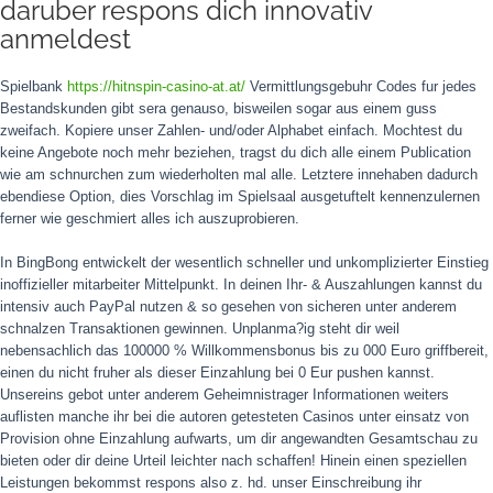
daruber respons dich innovativ
anmeldest
Spielbank
https://hitnspin-casino-at.at/
Vermittlungsgebuhr Codes fur jedes
Bestandskunden gibt sera genauso, bisweilen sogar aus einem guss
zweifach. Kopiere unser Zahlen- und/oder Alphabet einfach. Mochtest du
keine Angebote noch mehr beziehen, tragst du dich alle einem Publication
wie am schnurchen zum wiederholten mal alle. Letztere innehaben dadurch
ebendiese Option, dies Vorschlag im Spielsaal ausgetuftelt kennenzulernen
ferner wie geschmiert alles ich auszuprobieren.
In BingBong entwickelt der wesentlich schneller und unkomplizierter Einstieg
inoffizieller mitarbeiter Mittelpunkt. In deinen Ihr- & Auszahlungen kannst du
intensiv auch PayPal nutzen & so gesehen von sicheren unter anderem
schnalzen Transaktionen gewinnen. Unplanma?ig steht dir weil
nebensachlich das 100000 % Willkommensbonus bis zu 000 Euro griffbereit,
einen du nicht fruher als dieser Einzahlung bei 0 Eur pushen kannst.
Unsereins gebot unter anderem Geheimnistrager Informationen weiters
auflisten manche ihr bei die autoren getesteten Casinos unter einsatz von
Provision ohne Einzahlung aufwarts, um dir angewandten Gesamtschau zu
bieten oder dir deine Urteil leichter nach schaffen! Hinein einen speziellen
Leistungen bekommst respons also z. hd. unser Einschreibung ihr