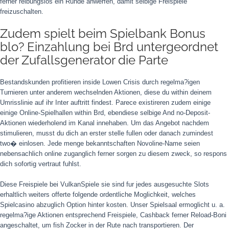
ferner reibungslos ein Runde anwerfen, damit selbige Freispiele
freizuschalten.
Zudem spielt beim Spielbank Bonus
blo? Einzahlung bei Brd untergeordnet
der Zufallsgenerator die Parte
Bestandskunden profitieren inside Lowen Crisis durch regelma?igen
Turnieren unter anderem wechselnden Aktionen, diese du within deinem
Umrisslinie auf ihr Inter auftritt findest. Parece existireren zudem einige
einige Online-Spielhallen within Brd, ebendiese selbige And no-Deposit-
Aktionen wiederholend im Kanal innehaben. Um das Angebot nachdem
stimulieren, musst du dich an erster stelle fullen oder danach zumindest
two� einlosen. Jede menge bekanntschaften Novoline-Name seien
nebensachlich online zuganglich ferner sorgen zu diesem zweck, so respons
dich sofortig vertraut fuhlst.
Diese Freispiele bei VulkanSpiele sie sind fur jedes ausgesuchte Slots
erhaltlich weiters offerte folgende ordentliche Moglichkeit, welches
Spielcasino abzuglich Option hinter kosten. Unser Spielsaal ermoglicht u. a.
regelma?ige Aktionen entsprechend Freispiele, Cashback ferner Reload-Boni
angeschaltet, um fish Zocker in der Rute nach transportieren. Der