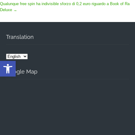
Qualunque free spin ha indivisible sforzo di 0,2 euro riguardo a Book of Ra
Deluxe
→
Translation
Open toolbar
Google Map