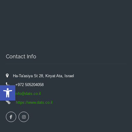
Contact Info
Ha-Ta'asiya St 28, Kiryat Ata, Israel
Open toolbar
+972 505204058
info@dats.co.il
https://www.dats.co.il