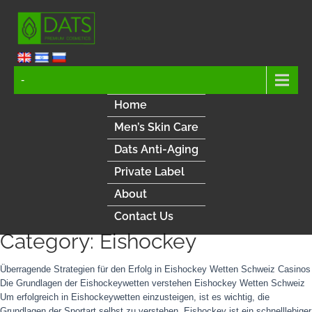
-
Home
Men’s Skin Care
Dats Anti-Aging
Private Label
About
Contact Us
Category: Eishockey
Überragende Strategien für den Erfolg in Eishockey Wetten Schweiz Casinos
Die Grundlagen der Eishockeywetten verstehen Eishockey Wetten Schweiz
Um erfolgreich in Eishockeywetten einzusteigen, ist es wichtig, die
Grundlagen der Sportart selbst zu verstehen. Eishockey ist ein schnelllebiger