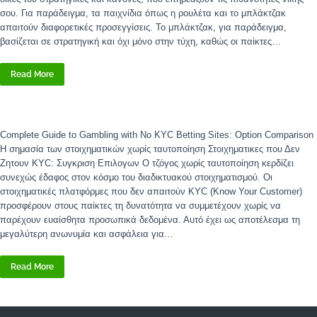
σου. Για παράδειγμα, τα παιχνίδια όπως η ρουλέτα και το μπλάκτζακ
απαιτούν διαφορετικές προσεγγίσεις. Το μπλάκτζακ, για παράδειγμα,
βασίζεται σε στρατηγική και όχι μόνο στην τύχη, καθώς οι παίκτες…
Read More
Complete Guide to Gambling with No KYC Betting Sites: Option Comparison
Η σημασία των στοιχηματικών χωρίς ταυτοποίηση Στοιχηματικες που Δεν
Ζητουν KYC: Συγκριση Επιλογων Ο τζόγος χωρίς ταυτοποίηση κερδίζει
συνεχώς έδαφος στον κόσμο του διαδικτυακού στοιχηματισμού. Οι
στοιχηματικές πλατφόρμες που δεν απαιτούν KYC (Know Your Customer)
προσφέρουν στους παίκτες τη δυνατότητα να συμμετέχουν χωρίς να
παρέχουν ευαίσθητα προσωπικά δεδομένα. Αυτό έχει ως αποτέλεσμα τη
μεγαλύτερη ανωνυμία και ασφάλεια για…
Read More