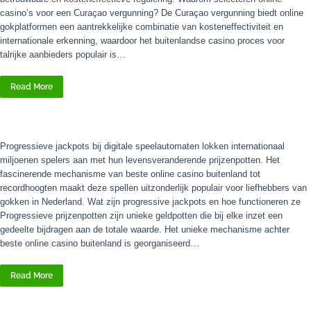
casino’s voor een Curaçao vergunning? De Curaçao vergunning biedt online
gokplatformen een aantrekkelijke combinatie van kosteneffectiviteit en
internationale erkenning, waardoor het buitenlandse casino proces voor
talrijke aanbieders populair is…
Read More
Progressieve jackpots bij digitale speelautomaten lokken internationaal
miljoenen spelers aan met hun levensveranderende prijzenpotten. Het
fascinerende mechanisme van beste online casino buitenland tot
recordhoogten maakt deze spellen uitzonderlijk populair voor liefhebbers van
gokken in Nederland. Wat zijn progressive jackpots en hoe functioneren ze
Progressieve prijzenpotten zijn unieke geldpotten die bij elke inzet een
gedeelte bijdragen aan de totale waarde. Het unieke mechanisme achter
beste online casino buitenland is georganiseerd…
Read More