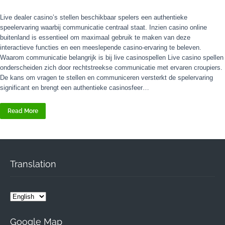
Live dealer casino’s stellen beschikbaar spelers een authentieke
speelervaring waarbij communicatie centraal staat. Inzien casino online
buitenland is essentieel om maximaal gebruik te maken van deze
interactieve functies en een meeslepende casino-ervaring te beleven.
Waarom communicatie belangrijk is bij live casinospellen Live casino spellen
onderscheiden zich door rechtstreekse communicatie met ervaren croupiers.
De kans om vragen te stellen en communiceren versterkt de spelervaring
significant en brengt een authentieke casinosfeer…
Read More
Translation
Google Map