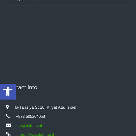
Open toolbar
Contact Info
Ha-Ta'asiya St 28, Kiryat Ata, Israel
+972 505204058
info@dats.co.il
https://www.dats.co.il