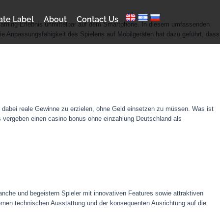
ate Label
About
Contact Us
es Gaming-Erlebnis unmittelbar auf dem Smartphone. In diesem umfassenden
Die Anpassungsfähigkeit des Spielens auf Mobilgeräten hat dazu geführt, dass
 dabei reale Gewinne zu erzielen, ohne Geld einsetzen zu müssen. Was ist
s vergeben einen casino bonus ohne einzahlung Deutschland als
nche und begeistern Spieler mit innovativen Features sowie attraktiven
dernen technischen Ausstattung und der konsequenten Ausrichtung auf die