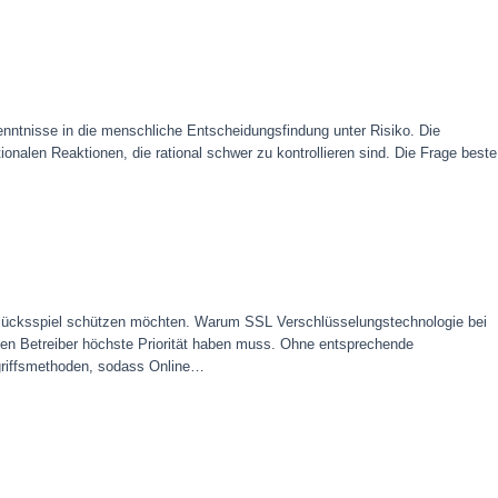
nntnisse in die menschliche Entscheidungsfindung unter Risiko. Die
nalen Reaktionen, die rational schwer zu kontrollieren sind. Die Frage beste
ne-Glücksspiel schützen möchten. Warum SSL Verschlüsselungstechnologie bei
igen Betreiber höchste Priorität haben muss. Ohne entsprechende
griffsmethoden, sodass Online…