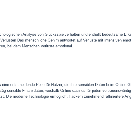
chologischen Analyse von Glücksspielverhalten und enthüllt bedeutsame Erke
rlusten Das menschliche Gehirn antwortet auf Verluste mit intensiven emotio
lären, bei dem Menschen Verluste emotional…
inos eine entscheidende Rolle für Nutzer, die ihre sensiblen Daten beim Onli
mäßig sensible Finanzdaten, weshalb Online casinos für jeden vertrauenswürd
zt. Die moderne Technologie ermöglicht Hackern zunehmend raffiniertere An