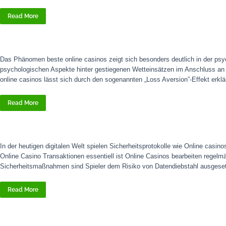
Read More
Das Phänomen beste online casinos zeigt sich besonders deutlich in der psy
psychologischen Aspekte hinter gestiegenen Wetteinsätzen im Anschluss an Ve
online casinos lässt sich durch den sogenannten „Loss Aversion”-Effekt erk
Read More
In der heutigen digitalen Welt spielen Sicherheitsprotokolle wie Online cas
Online Casino Transaktionen essentiell ist Online Casinos bearbeiten regel
Sicherheitsmaßnahmen sind Spieler dem Risiko von Datendiebstahl ausgeset
Read More