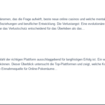
Phänomen, das die Frage aufwirft, beste neue online casinos und welche men
Beziehungen und beruflicher Entwicklung. Die Verlustangst: Eine evolutionäre
war das Verlustschutz entscheidend für das Überleben als das…
 der richtigen Plattform ausschlaggebend für langfristigen Erfolg ist. Ein wes
önnen. Dieser Überblick untersucht die Top-Plattformen und zeigt, welche Kos
re Einnahmequelle für Online-Pokerräume…