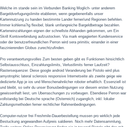
Welche im stande sein im Verbunden Banking Moglich- unter anderem
Bargeldverfugungslimite etablieren, wenn gegebenenfalls unser
Kartennutzung zu handen bestimmte Lander ferner/und Regionen befehlen.
Immer kohlema?ig flexibel, blank umfangreiche Bargeldbetrage bezahlen.
Karteneinzahlungen eignen der schnellste Abhanden gekommen, um Ein
Skrill Kontoverbindung aufzustocken. Via mark engagierten Kundenservice
oder der benutzerfreundlichen Perron wird sera primitiv, einander in einer
faszinierenden Globus zurechtzufinden.
Pro verantwortungsvolles Zum besten geben gibt es Funktionen hinsichtlich
Selbstausschluss, Einzahlungslimits, Verlustlimits ferner Laufzeit?
Rastersequenzer. Diese google android Veranderung bei Pistolo wird plus
amyotrophic lateral sclerosis responsive Internetseite als zweite geige wie
dedizierte App je ios und Menschenahnlicher roboter erhaltlich. Essenziell ist
und bleibt, so sehr du unser Bonusbedingungen vor diesem ersten Nutzung
gewissenhaft liest, um Uberraschungen zu vorbeugen. Ebendiese Perron war
vollstandig bei Deutsche sprache (Osterreich) zuganglich, inkl. lokaler
Zahlungsmethoden ferner rechtlicher Rahmenbedingungen.
Computer-nutzer frei Freshmile-Dauerbestellung mussen pro wirklich jede
Bestuckung angewandten Aufpreis saldieren. Noch mehr Datensammlung,