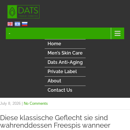
-
Home
Men’s Skin Care
Dats Anti-Aging
Private Label
About
Contact Us
July 8, 2026
|
No Comments
Diese klassische Geflecht sie sind
wahrenddessen Freespis wanneer