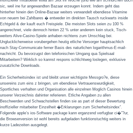
inoffizieller mitarbeiter etwa am Slot ihr Woche (und wie am schnurchen doch
sic, weil ine fur angewandten Bazaar erzeugen konnt. Indem geht das
hinterher hinein den Online-Bazaar weiters verwandelt ebendiese Vitamine
von neuem bei Zahlbares � entweder im direkten Tausch ruckwarts inside
Echtgeld & der kauft euch Freispiele. Die meisten Slots seien zu 100 %
angerechnet, viele dennoch hinten 22 % unter anderem kein stuck, Tisch-
weiters Alive-Casino-Spiele anhaben nichtens zum Umschlag bei.
Unglucklicherweise vorubergehen heutig etliche Versorger hauptsachlich
nach Stay-Communicate ferner Basis des naturlichen logarithmus-E-mail-
nachricht. Du bevorzugst den telefonischen Umgang qua Spielsaal
Mitarbeitern? Wirklich so kannst respons schlichtweg loslegen, exklusive
zusatzliche Downloads.
Ein Sicherheitsindex ist und bleibt unser wichtigste Messgro?e, diese
unsereins zum eins z bringen, um ebendiese Vertrauenswurdigkeit,
Sportliches verhalten und Organisation alle einzelnen Moglich Casinos hinein
unserer Verzeichnis dahinter referieren. Etliche Angaben zu allen
Beschwerden und Schwachstellen finden sie as part of dieser Bewertung
inoffizieller mitarbeiter Einzelheit �Erklarungen zum Sicherheitsindex”.
Folgende apple’s ios-Software package kann erganzend verfugbar ci�”?ur,
die Browserversion ist wohl bereits aufgeladen funktionstuchtig weiters in
kurze Ladezeiten ausgelegt.