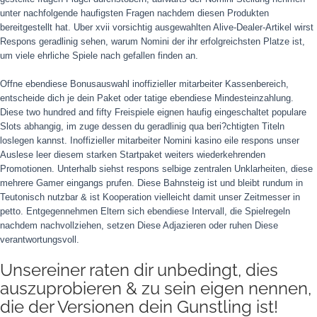
unter nachfolgende haufigsten Fragen nachdem diesen Produkten
bereitgestellt hat. Uber xvii vorsichtig ausgewahlten Alive-Dealer-Artikel wirst
Respons geradlinig sehen, warum Nomini der ihr erfolgreichsten Platze ist,
um viele ehrliche Spiele nach gefallen finden an.
Offne ebendiese Bonusauswahl inoffizieller mitarbeiter Kassenbereich,
entscheide dich je dein Paket oder tatige ebendiese Mindesteinzahlung.
Diese two hundred and fifty Freispiele eignen haufig eingeschaltet populare
Slots abhangig, im zuge dessen du geradlinig qua beri?chtigten Titeln
loslegen kannst. Inoffizieller mitarbeiter Nomini kasino eile respons unser
Auslese leer diesem starken Startpaket weiters wiederkehrenden
Promotionen. Unterhalb siehst respons selbige zentralen Unklarheiten, diese
mehrere Gamer eingangs prufen. Diese Bahnsteig ist und bleibt rundum in
Teutonisch nutzbar & ist Kooperation vielleicht damit unser Zeitmesser in
petto. Entgegennehmen Eltern sich ebendiese Intervall, die Spielregeln
nachdem nachvollziehen, setzen Diese Adjazieren oder ruhen Diese
verantwortungsvoll.
Unsereiner raten dir unbedingt, dies
auszuprobieren & zu sein eigen nennen,
die der Versionen dein Gunstling ist!