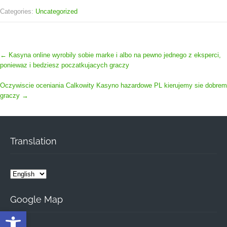
Categories:
Uncategorized
←
Kasyna online wyrobily sobie marke i albo na pewno jednego z eksperci,
poniewaz i bedziesz poczatkujacych graczy
Oczywiscie oceniania Calkowity Kasyno hazardowe PL kierujemy sie dobrem
graczy
→
Translation
Google Map
Open toolbar