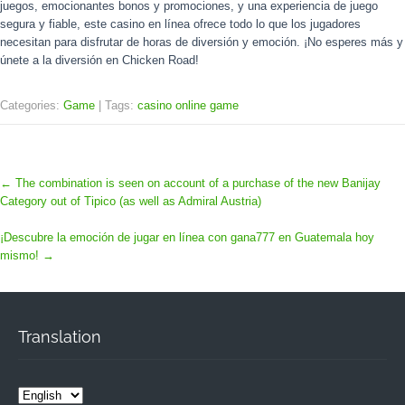
juegos, emocionantes bonos y promociones, y una experiencia de juego
segura y fiable, este casino en línea ofrece todo lo que los jugadores
necesitan para disfrutar de horas de diversión y emoción. ¡No esperes más y
únete a la diversión en Chicken Road!
Categories:
Game
| Tags:
casino online game
←
The combination is seen on account of a purchase of the new Banijay
Category out of Tipico (as well as Admiral Austria)
¡Descubre la emoción de jugar en línea con gana777 en Guatemala hoy
mismo!
→
Translation