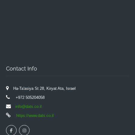
Contact Info
Ha-Ta'asiya St 28, Kiryat Ata, Israel
+972 505204058
info@dats.co.il
https://www.dats.co.il