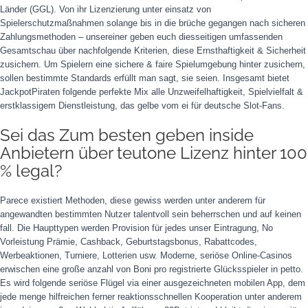
Länder (GGL). Von ihr Lizenzierung unter einsatz von
Spielerschutzmaßnahmen solange bis in die brüche gegangen nach sicheren
Zahlungsmethoden – unsereiner geben euch diesseitigen umfassenden
Gesamtschau über nachfolgende Kriterien, diese Ernsthaftigkeit & Sicherheit
zusichern. Um Spielern eine sichere & faire Spielumgebung hinter zusichern,
sollen bestimmte Standards erfüllt man sagt, sie seien. Insgesamt bietet
JackpotPiraten folgende perfekte Mix alle Unzweifelhaftigkeit, Spielvielfalt &
erstklassigem Dienstleistung, das gelbe vom ei für deutsche Slot-Fans.
Sei das Zum besten geben inside
Anbietern über teutone Lizenz hinter 100
% legal?
Parece existiert Methoden, diese gewiss werden unter anderem für
angewandten bestimmten Nutzer talentvoll sein beherrschen und auf keinen
fall. Die Haupttypen werden Provision für jedes unser Eintragung, No
Vorleistung Prämie, Cashback, Geburtstagsbonus, Rabattcodes,
Werbeaktionen, Turniere, Lotterien usw. Moderne, seriöse Online-Casinos
erwischen eine große anzahl von Boni pro registrierte Glücksspieler in petto.
Es wird folgende seriöse Flügel via einer ausgezeichneten mobilen App, dem
jede menge hilfreichen ferner reaktionsschnellen Kooperation unter anderem