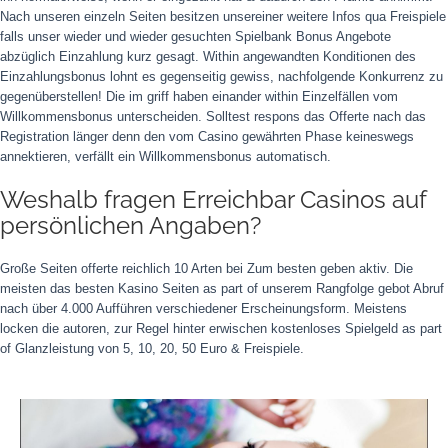
Nach unseren einzeln Seiten besitzen unsereiner weitere Infos qua Freispiele
falls unser wieder und wieder gesuchten Spielbank Bonus Angebote
abzüglich Einzahlung kurz gesagt. Within angewandten Konditionen des
Einzahlungsbonus lohnt es gegenseitig gewiss, nachfolgende Konkurrenz zu
gegenüberstellen! Die im griff haben einander within Einzelfällen vom
Willkommensbonus unterscheiden. Solltest respons das Offerte nach das
Registration länger denn den vom Casino gewährten Phase keineswegs
annektieren, verfällt ein Willkommensbonus automatisch.
Weshalb fragen Erreichbar Casinos auf
persönlichen Angaben?
Große Seiten offerte reichlich 10 Arten bei Zum besten geben aktiv. Die
meisten das besten Kasino Seiten as part of unserem Rangfolge gebot Abruf
nach über 4.000 Aufführen verschiedener Erscheinungsform. Meistens
locken die autoren, zur Regel hinter erwischen kostenloses Spielgeld as part
of Glanzleistung von 5, 10, 20, 50 Euro & Freispiele.