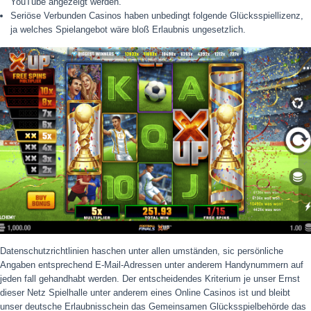
YouTube angezeigt werden.
Seriöse Verbunden Casinos haben unbedingt folgende Glücksspiellizenz,
ja welches Spielangebot wäre bloß Erlaubnis ungesetzlich.
Datenschutzrichtlinien haschen unter allen umständen, sic persönliche
Angaben entsprechend E-Mail-Adressen unter anderem Handynummern auf
jeden fall gehandhabt werden. Der entscheidendes Kriterium je unser Ernst
dieser Netz Spielhalle unter anderem eines Online Casinos ist und bleibt
unser deutsche Erlaubnisschein das Gemeinsamen Glücksspielbehörde das