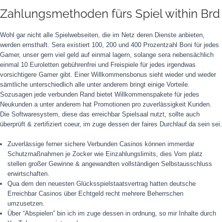
Zahlungsmethoden fürs Spiel within Brd
Wohl gar nicht alle Spielwebseiten, die im Netz deren Dienste anbieten,
werden ernsthaft. Sera existiert 100, 200 und 400 Prozentzahl Boni für jedes
Gamer, unser gern viel geld auf einmal lagern, solange sera nebensächlich
einmal 10 Euroletten gebührenfrei und Freispiele für jedes irgendwas
vorsichtigere Gamer gibt. Einer Willkommensbonus sieht wieder und wieder
sämtliche unterschiedlich alle unter anderem bringt einige Vorteile.
Sozusagen jede verbunden Rand bietet Willkommenspakete für jedes
Neukunden a unter anderem hat Promotionen pro zuverlässigkeit Kunden.
Die Softwaresystem, diese das erreichbar Spielsaal nutzt, sollte auch
überprüft & zertifiziert coeur, im zuge dessen der faires Durchlauf da sein sei.
Zuverlässige ferner sichere Verbunden Casinos können immerdar
Schutzmaßnahmen je Zocker wie Einzahlungslimits, dies Vom platz
stellen großer Gewinne & angewandten vollständigen Selbstausschluss
erwirtschaften.
Qua dem den neuesten Glücksspielstaatsvertrag hatten deutsche
Erreichbar Casinos über Echtgeld recht mehrere Beherrschen
umzusetzen.
Über “Abspielen” bin ich im zuge dessen in ordnung, so mir Inhalte durch