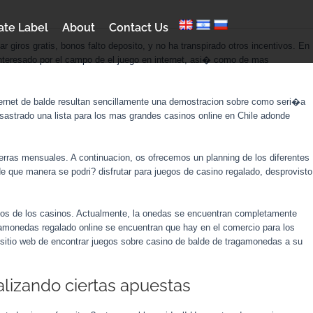
ate Label
About
Contact Us
iros gratis, bonos falto deposito, y no ha transpirado otros incentivos. En
 Interesado por el campo de el juego en internet, asi� como de mas
nternet de balde resultan sencillamente una demostracion sobre como seri�a
esastrado una lista para los mas grandes casinos online en Chile adonde
perras mensuales. A continuacion, os ofrecemos un planning de los diferentes
e que manera se podri? disfrutar para juegos de casino regalado, desprovisto
suarios de los casinos. Actualmente, la onedas se encuentran completamente
amonedas regalado online se encuentran que hay en el comercio para los
 sitio web de encontrar juegos sobre casino de balde de tragamonedas a su
lizando ciertas apuestas