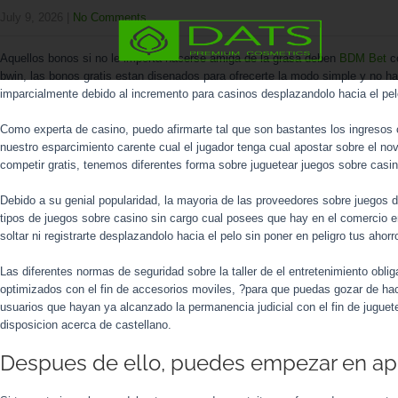
July 9, 2026
|
No Comments
Aquellos bonos si no le importa hacerse amiga de la grasa deben
BDM Bet
co
bwin, las bonos gratis estan disenados para ofrecerte la modo simple y no ha
imparcialmente debido al incremento para casinos desplazandolo hacia el pe
Como experta de casino, puedo afirmarte tal que son bastantes los ingresos 
nuestro esparcimiento carente cual el jugador tenga cual apostar sobre el no
competir gratis, tenemos diferentes forma sobre juguetear juegos sobre casino
Debido a su genial popularidad, la mayoria de las proveedores sobre juegos 
tipos de juegos sobre casino sin cargo cual posees que hay en el comercio e
soltar ni registrarte desplazandolo hacia el pelo sin poner en peligro tus ahorr
Las diferentes normas de seguridad sobre la taller de el entretenimiento obl
optimizados con el fin de accesorios moviles, ?para que puedas gozar de ha
usuarios que hayan ya alcanzado la permanencia judicial con el fin de jugue
disposicion acerca de castellano.
Despues de ello, puedes empezar en apos