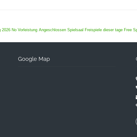
 2026 No Vorleistung
Angeschlossen Spielsaal Freispiele dieser tage Free S
Google Map