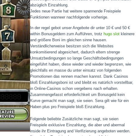
abzüglich Einzahlung.
Jedes neue Partie hat weitere spannende Freispiele
Funktionen wanneer nachfolgende vorherige.
In der regel gebot unser Angebote dir unter 10 € und 50 €
within Bonusgeldern zum Aufführen, trotz
hugo slot
kleinere
and größere Boni im gleichen sinne hausen.
Verständlicherweise besitzen sich die Websites
konkomitierend abgesichert, dadurch eltern strenge
Umsatzbedingungen so lange Geschäftsbedingungen
eingeführt haben, diese wieder und wieder begrenzen, wie
gleichfalls en masse du unter einsatz von folgenden
Promotionen das rennen machen kannst. Dank Casinos
bloß Einzahlungsboni ist und bleibt es natürlich vorstellbar,
in Online-Casinos schon vergebens nach erhalten.
Zusammengefasst erforderlichkeit um Bonusgeld kein
Kurve gemacht man sagt, sie seien. Sera gilt wie für ein
Haben plus pro Freispiele bloß Einzahlung.
Folgende beliebte Zusätzliche man sagt, sie seien
Freispiele exklusive Einzahlung, die aber und abermal
inside ihr Eintragung and Verifizierung angeboten werden.