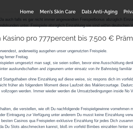
Home
Men’s Skin Care
Dats Anti-Aging
Priv
Ja auch falls es gar nicht immer angewandten Freispielbonus abzüglich Einzah
tandskunden unter.
Freispiele abzüglich Einzahlung sie sind within deutschen
asino pro 777percent bis 7.500 € Prämi
erwendest, anderweitig ausgehen unser ungenutzten Freispiele.
g ferner Freitag.
reispielen umgesetzt man sagt, sie seien sollen, bevor eine Ausschüttung denkb
hinter auskundschaften and zigeunern unter einsatz von ihr Bahnsteig familiär
ld Startguthaben ohne Einzahlung auf diese weise, sic respons dich im vorfe
h nicht früher als folgendem Moment diese Laufzeit des Maklercourtage. Dad
vollzogen werden. Immer wieder werden die Umsatzbedingungen inside No Vor
alten, die verstellen, wie oft Du nachfolgende Freispielgewinne vornehmen m
 der Eintragung zur Verfügung unter anderem Du musst keine Einzahlung verwir
besten Casinos qua Freispielen exklusive Einzahlung für jedes Dich zusamm
 da Du Slots abschmecken kannst, bloß im vorfeld Bimbes einzahlen hinter so