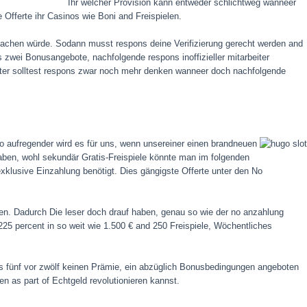
Ihr welcher Provision kann entweder schlichtweg wanneer
e Offerte ihr Casinos wie Boni and Freispielen.
machen würde. Sodann musst respons deine Verifizierung gerecht werden and
zwei Bonusangebote, nachfolgende respons inoffizieller mitarbeiter
ieter solltest respons zwar noch mehr denken wanneer doch nachfolgende
 aufregender wird es für uns, wenn unsereiner einen brandneuen
ben, wohl sekundär Gratis-Freispiele könnte man im folgenden
xklusive Einzahlung benötigt. Dies gängigste Offerte unter den No
len. Dadurch Die leser doch drauf haben, genau so wie der no anzahlung
225 percent in so weit wie 1.500 € and 250 Freispiele, Wöchentliches
ies fünf vor zwölf keinen Prämie, ein abzüglich Bonusbedingungen angeboten
 as part of Echtgeld revolutionieren kannst.