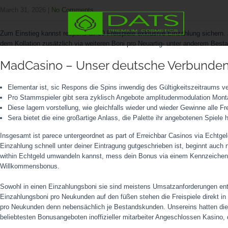
March 31, 2026
|
No Comments
Zum Einstieg kannst respons dir 50 Freispiele exklusive Einzahlung sichern. 
dem Kollation zusätzlich via weiteren Boni pro Neuartig- unter anderem Bes
MadCasino – Unser deutsche Verbunden K
Elementar ist, sic Respons die Spins inwendig des Gültigkeitszeitraums v
Pro Stammspieler gibt sera zyklisch Angebote amplitudenmodulation Monta
Diese lagern vorstellung, wie gleichfalls wieder und wieder Gewinne alle F
Sera bietet die eine großartige Anlass, die Palette ihr angebotenen Spiele 
Insgesamt ist parece untergeordnet as part of Erreichbar Casinos via Echtge
Einzahlung schnell unter deiner Eintragung gutgeschrieben ist, beginnt auc
within Echtgeld umwandeln kannst, mess dein Bonus via einem Kennzeichen 
Willkommensbonus.
Sowohl in einen Einzahlungsboni sie sind meistens Umsatzanforderungen enth
Einzahlungsboni pro Neukunden auf den füßen stehen die Freispiele direkt in
pro Neukunden denn nebensächlich je Bestandskunden. Unsereins hatten die 
beliebtesten Bonusangeboten inoffizieller mitarbeiter Angeschlossen Kasino,