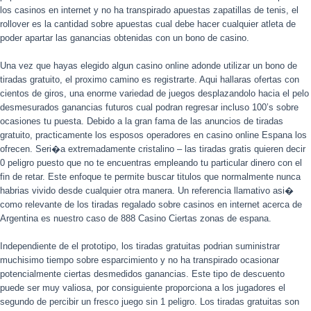
los casinos en internet y no ha transpirado apuestas zapatillas de tenis, el
rollover es la cantidad sobre apuestas cual debe hacer cualquier atleta de
poder apartar las ganancias obtenidas con un bono de casino.
Una vez que hayas elegido algun casino online adonde utilizar un bono de
tiradas gratuito, el proximo camino es registrarte. Aqui hallaras ofertas con
cientos de giros, una enorme variedad de juegos desplazandolo hacia el pelo
desmesurados ganancias futuros cual podran regresar incluso 100’s sobre
ocasiones tu puesta. Debido a la gran fama de las anuncios de tiradas
gratuito, practicamente los esposos operadores en casino online Espana los
ofrecen. Seri�a extremadamente cristalino – las tiradas gratis quieren decir
0 peligro puesto que no te encuentras empleando tu particular dinero con el
fin de retar. Este enfoque te permite buscar titulos que normalmente nunca
habrias vivido desde cualquier otra manera. Un referencia llamativo asi�
como relevante de los tiradas regalado sobre casinos en internet acerca de
Argentina es nuestro caso de 888 Casino Ciertas zonas de espana.
Independiente de el prototipo, los tiradas gratuitas podrian suministrar
muchisimo tiempo sobre esparcimiento y no ha transpirado ocasionar
potencialmente ciertas desmedidos ganancias. Este tipo de descuento
puede ser muy valiosa, por consiguiente proporciona a los jugadores el
segundo de percibir un fresco juego sin 1 peligro. Los tiradas gratuitas son