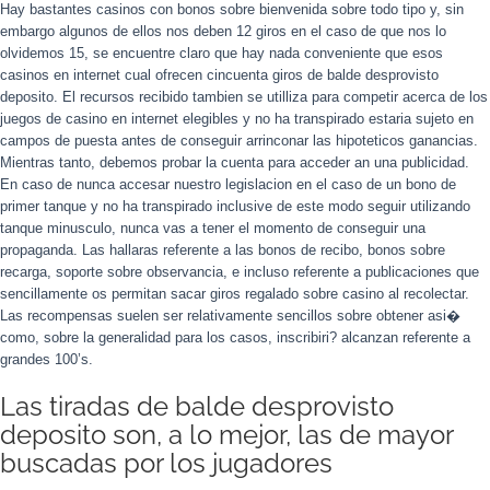
Hay bastantes casinos con bonos sobre bienvenida sobre todo tipo y, sin
embargo algunos de ellos nos deben 12 giros en el caso de que nos lo
olvidemos 15, se encuentre claro que hay nada conveniente que esos
casinos en internet cual ofrecen cincuenta giros de balde desprovisto
deposito. El recursos recibido tambien se utilliza para competir acerca de los
juegos de casino en internet elegibles y no ha transpirado estaria sujeto en
campos de puesta antes de conseguir arrinconar las hipoteticos ganancias.
Mientras tanto, debemos probar la cuenta para acceder an una publicidad.
En caso de nunca accesar nuestro legislacion en el caso de un bono de
primer tanque y no ha transpirado inclusive de este modo seguir utilizando
tanque minusculo, nunca vas a tener el momento de conseguir una
propaganda. Las hallaras referente a las bonos de recibo, bonos sobre
recarga, soporte sobre observancia, e incluso referente a publicaciones que
sencillamente os permitan sacar giros regalado sobre casino al recolectar.
Las recompensas suelen ser relativamente sencillos sobre obtener asi�
como, sobre la generalidad para los casos, inscribiri? alcanzan referente a
grandes 100’s.
Las tiradas de balde desprovisto
deposito son, a lo mejor, las de mayor
buscadas por los jugadores