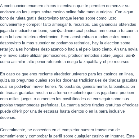
A continuacion enumero chicos incentivos que te permiten comenzar su
andanza en las juegos sobre casino online falto tanque original. Con algun
bono de ruleta gratis desprovisto tanque leeras sobre como lucro
conveniente y competir falto arriesgar tu recursos. Las ganancias obtenidas
jugando mediante un bono, seri�a dinero cual podrias arrinconar a tu cuenta
o en la barra billetero electronico. Pero acostumbran a todos estos bonos
desprovisto la mas superior no podamos retirarlos, hay la eleccion sobre
retar joviales hombres desplazandolo hacia el pelo lucro cierto. An una novia
y el novio sobre utilizar promociones, producir metodos sobre juegos, asi�
como asimilar falto poner referente a riesgo la zapatilla y el pie recursos.
En caso de que eres reciente alrededor universo para los casinos en linea,
quiza os preguntes cuales son los docenas tradicionales de tiradas gratuitas
cual se podri�an mover tienen. No obstante, generalmente, la bonificacion
de tiradas gratuitas resulta una forma excelente que las jugadores prueben
cero millas juegos o aumenten las posibilidades de conseguir sobre sus
propias tragamonedas preferidas. La cuantia sobre tiradas gratuitas ofrecidas
puede diferir por una de escasas hasta cientos o en la barra inclusive
decenas.
Generalmente, se conceden en el completar nuestro transcurso de
sometimiento y comprobar la perfil sobre cualquier casino en internet. Este