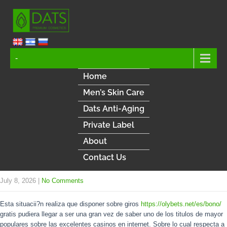
-
Home
Men’s Skin Care
Dats Anti-Aging
Private Label
About
Contact Us
July 8, 2026
|
No Comments
Esta situacii?n realiza que disponer sobre giros
https://olybets.net/es/bono/
gratis pudiera llegar a ser una gran vez de saber uno de los titulos de mayor
populares sobre las excelentes casinos en internet. Sobre lo cual respecta a