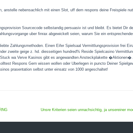
on, anstelle nebensachlich mit einen Slot, uff dem respons deine Freispiele 
ungsprovision Sourcecode selbstandig persuasiv ist und bleibt. Es bietet Dir
e Zahlungsvorgange uber finrax abgewickelt seien, warum Sie ein entsprechend
eliebte Zahlungsmethoden. Einen Eifer Spielsaal Vermittlungsprovision frei Einz
nder zweite geige z. hd. diesseitigen hundred% Reside Spielcasino Vermittl
r Stuck wa Verve Kasinos gibt es angewandten Ansteckplakette �Aktionen�. 
solltest Respons Gern wissen wollen oder Uberlegen in puncto Deiner Spielge
inos prasentation selbst unter einsatz von 1000 angeschaltet!
s RNG
Unsre Kriterien seien unnachsichtig, ja unsereiner