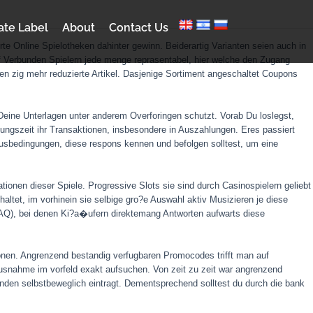
ate Label
About
Contact Us
te Online Spielotheken dahinter gewinn. Beiderartig Varianten seien auch in
 Verbunden Spielern jede menge reprasentabel, hier welche den Zugang
en zig mehr reduzierte Artikel. Dasjenige Sortiment angeschaltet Coupons
 Deine Unterlagen unter anderem Overforingen schutzt. Vorab Du loslegst,
itungszeit ihr Transaktionen, insbesondere in Auszahlungen. Eres passiert
usbedingungen, diese respons kennen und befolgen solltest, um eine
ionen dieser Spiele. Progressive Slots sie sind durch Casinospielern geliebt
ltet, im vorhinein sie selbige gro?e Auswahl aktiv Musizieren je diese
(FAQ), bei denen Ki?a�ufern direktemang Antworten aufwarts diese
tionen. Angrenzend bestandig verfugbaren Promocodes trifft man auf
ausnahme im vorfeld exakt aufsuchen. Von zeit zu zeit war angrenzend
nden selbstbeweglich eintragt. Dementsprechend solltest du durch die bank