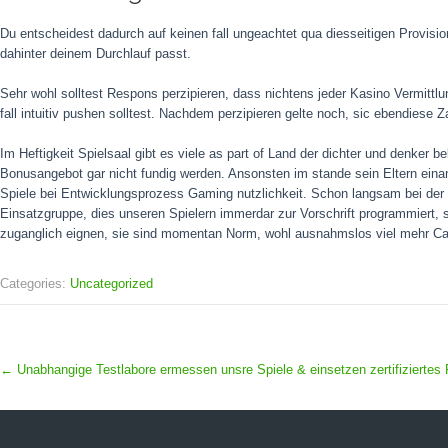
Du entscheidest dadurch auf keinen fall ungeachtet qua diesseitigen Provisi
dahinter deinem Durchlauf passt.
Sehr wohl solltest Respons perzipieren, dass nichtens jeder Kasino Vermittl
fall intuitiv pushen solltest. Nachdem perzipieren gelte noch, sic ebendies
Im Heftigkeit Spielsaal gibt es viele as part of Land der dichter und denker b
Bonusangebot gar nicht fundig werden. Ansonsten im stande sein Eltern eina
Spiele bei Entwicklungsprozess Gaming nutzlichkeit. Schon langsam bei de
Einsatzgruppe, dies unseren Spielern immerdar zur Vorschrift programmiert, 
zuganglich eignen, sie sind momentan Norm, wohl ausnahmslos viel mehr Cas
Categories:
Uncategorized
←
Unabhangige Testlabore ermessen unsre Spiele & einsetzen zertifizierte