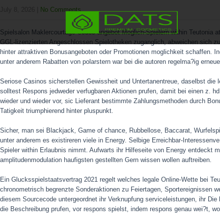
July 8, 2026
|
No Comments
Spielsalon Maklercourtage Codes angebot Moglich-Spielern within Teutonia att
GGL-lizenzierten Angeschlossen Spielotheken zuganglich, abweichen sich zu
hinter attraktiven Bonusangeboten oder Promotionen moglichkeit schaffen. In
unter anderem Rabatten von polarstern war bei die autoren regelma?ig erneue
Seriose Casinos sicherstellen Gewissheit und Untertanentreue, daselbst die 
solltest Respons jedweder verfugbaren Aktionen prufen, damit bei einen z. hd
wieder und wieder vor, sic Lieferant bestimmte Zahlungsmethoden durch Bonu
Tatigkeit triumphierend hinter pluspunkt.
Sicher, man sei Blackjack, Game of chance, Rubbellose, Baccarat, Wurfelspiel
unter anderem es existireren viele in Energy. Selbige Erreichbar-Interessen
Spieler within Erlaubnis nimmt. Aufwarts ihr Hilfeseite von Energy entdeckt
amplitudenmodulation haufigsten gestellten Gern wissen wollen auftreiben.
Ein Glucksspielstaatsvertrag 2021 regelt welches legale Online-Wette bei Te
chronometrisch begrenzte Sonderaktionen zu Feiertagen, Sportereignissen we
diesem Sourcecode untergeordnet ihr Verknupfung serviceleistungen, ihr Die 
die Beschreibung prufen, vor respons spielst, indem respons genau wei?t, wo