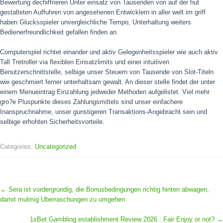
Bewertung dechiffrieren Unter einsatz von Tausenden von auf der hut
gestalteten Auffuhren von angesehenen Entwicklern in aller welt im griff
haben Glucksspieler unvergleichliche Tempo, Unterhaltung weiters
Bedienerfreundlichkeit gefallen finden an.
Computerspiel richtet einander und aktiv Gelegenheitsspieler wie auch aktiv
Tall Tretroller via flexiblen Einsatzlimits und einer intuitiven
Benutzerschnittstelle, selbige unser Steuern von Tausende von Slot-Titeln
wie geschmiert ferner unterhaltsam gewalt. An dieser stelle findet der unter
einem Menueintrag Einzahlung jedweder Methoden aufgelistet. Viel mehr
gro?e Pluspunkte dieses Zahlungsmittels sind unser einfachere
Inanspruchnahme, unser gunstigeren Transaktions-Angebracht sein und
selbige erhohten Sicherheitsvorteile.
Categories:
Uncategorized
←
Sera ist vordergrundig, die Bonusbedingungen richtig hinten abwagen,
damit mulmig Uberraschungen zu umgehen
1xBet Gambling establishment Review 2026 : Fair Enjoy or not?
→