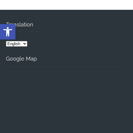
Open toolbar
Translation
Google Map