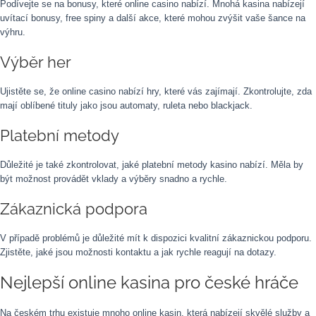
Podívejte se na bonusy, které online casino nabízí. Mnohá kasina nabízejí
uvítací bonusy, free spiny a další akce, které mohou zvýšit vaše šance na
výhru.
Výběr her
Ujistěte se, že online casino nabízí hry, které vás zajímají. Zkontrolujte, zda
mají oblíbené tituly jako jsou automaty, ruleta nebo blackjack.
Platební metody
Důležité je také zkontrolovat, jaké platební metody kasino nabízí. Měla by
být možnost provádět vklady a výběry snadno a rychle.
Zákaznická podpora
V případě problémů je důležité mít k dispozici kvalitní zákaznickou podporu.
Zjistěte, jaké jsou možnosti kontaktu a jak rychle reagují na dotazy.
Nejlepší online kasina pro české hráče
Na českém trhu existuje mnoho online kasin, která nabízejí skvělé služby a