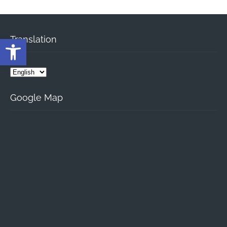
Translation
Open toolbar
Google Map