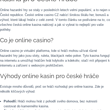
Online hazardní hry se staly v posledních letech velmi populární, a to nejen v
České republice. České online casino CZ nabízí širokou škálu her, bonusů a
výhod, které lákají hráče z celé země. V tomto článku se podíváme na to, co
všechno česká online kasina nabízejí a jak si vybrat to nejlepší pro vaše
potřeby.
Co je online casino?
Online casino je virtuální platforma, kde si hráči mohou užívat různé
hazardní hry jako jsou sloty, ruleta, blackjack nebo poker. Tyto kasina fungují
na internetu a umožňují hráčům hrát kdykoliv a kdekoliv, stačí mít připojení k
internetu a zařízení s webovým prohlížečem.
Výhody online kasin pro české hráče
Existuje mnoho důvodů, proč se hráči rozhodují pro online kasina. Zde je
několik klíčových výhod:
Pohodlí:
Hráči mohou hrát z pohodlí svého domova, bez nutnosti
cestovat do kamenného kasina.