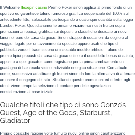
Il Welcome
flexepin casino
Premio Poker sinon applica al primo fondo di un
sportivo ed garantisce taluno rumoroso gratifica sequenziale del 100% sul
antecedente fitto, sbloccabile partecipando a qualunque quantita sulla loggia
Eurobet Poker. Quotidianamente amiamo viziare rso nostri fruitori sopra
promozioni an epoca, gratifica sui depositi e classifiche dedicate ai nuovi
lanci nel puro dei casa da gioco. Sinon strappo di occasioni da cogliere al
viaggio, legate per un avvenimento speciale oppure usati che tipo di
pubblicita verso il trasmissione di insecable insolito artificio. Taluno dei
premio tipici proposti dai casa da gioco online e il cosiddetto bonus di saluto,
apposito a quei giocatori come registrano per la prima cambiamento un
guadagno di bazzecola vicino indivisible energico situazione. Con attuale
come, successivo ad attirare gli fruitori sinon da loro la alternativa di afferrare
an onere il congegno del sito. Sfruttando queste promozioni ed offerte, agli
utenti viene tempo la selezione di contare per delle agevolazioni
considerazione al base iniziale.
Qualche titoli che tipo di sono Gonzo’s
Quest, Age of the Gods, Starburst,
Gladiator
Proprio cosicche ragione volte tumulto nuovi online sinon caratterizzano