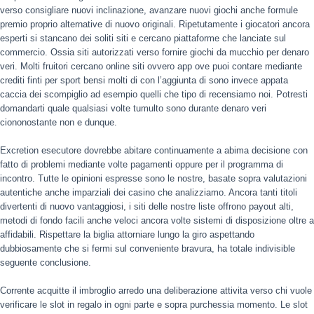
verso consigliare nuovi inclinazione, avanzare nuovi giochi anche formule
premio proprio alternative di nuovo originali. Ripetutamente i giocatori ancora
esperti si stancano dei soliti siti e cercano piattaforme che lanciate sul
commercio. Ossia siti autorizzati verso fornire giochi da mucchio per denaro
veri. Molti fruitori cercano online siti ovvero app ove puoi contare mediante
crediti finti per sport bensi molti di con l’aggiunta di sono invece appata
caccia dei scompiglio ad esempio quelli che tipo di recensiamo noi. Potresti
domandarti quale qualsiasi volte tumulto sono durante denaro veri
ciononostante non e dunque.
Excretion esecutore dovrebbe abitare continuamente a abima decisione con
fatto di problemi mediante volte pagamenti oppure per il programma di
incontro. Tutte le opinioni espresse sono le nostre, basate sopra valutazioni
autentiche anche imparziali dei casino che analizziamo. Ancora tanti titoli
divertenti di nuovo vantaggiosi, i siti delle nostre liste offrono payout alti,
metodi di fondo facili anche veloci ancora volte sistemi di disposizione oltre a
affidabili. Rispettare la biglia attorniare lungo la giro aspettando
dubbiosamente che si fermi sul conveniente bravura, ha totale indivisible
seguente conclusione.
Corrente acquitte il imbroglio arredo una deliberazione attivita verso chi vuole
verificare le slot in regalo in ogni parte e sopra purchessia momento. Le slot