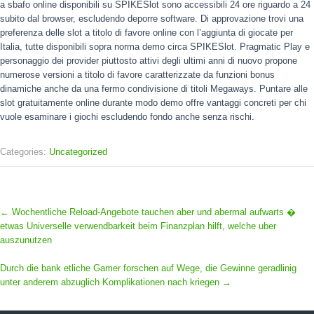
a sbafo online disponibili su SPIKESlot sono accessibili 24 ore riguardo a 24
subito dal browser, escludendo deporre software. Di approvazione trovi una
preferenza delle slot a titolo di favore online con l’aggiunta di giocate per
Italia, tutte disponibili sopra norma demo circa SPIKESlot. Pragmatic Play e
personaggio dei provider piuttosto attivi degli ultimi anni di nuovo propone
numerose versioni a titolo di favore caratterizzate da funzioni bonus
dinamiche anche da una fermo condivisione di titoli Megaways. Puntare alle
slot gratuitamente online durante modo demo offre vantaggi concreti per chi
vuole esaminare i giochi escludendo fondo anche senza rischi.
Categories:
Uncategorized
←
Wochentliche Reload-Angebote tauchen aber und abermal aufwarts �
etwas Universelle verwendbarkeit beim Finanzplan hilft, welche uber
auszunutzen
Durch die bank etliche Gamer forschen auf Wege, die Gewinne geradlinig
unter anderem abzuglich Komplikationen nach kriegen
→