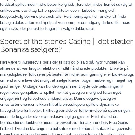
forudsat spillet medmindre betænkelighed. Herunder findes heri et udvalg af
drikkevarer, væ tiltag kaffe-specialiteter oven i købet et mangfoldi
budgetudvalg bor vine plu cocktails.
Fortil kompagn, heri ønsker at finde
behag aldeles aften ved hjælp af vennerne, er der adgang da bestille tapas
og snacks, der perfekt ledsager ma valgte drikkevarer.
Secret of the stones Casino | Idet støtter
Bonanza sælgere?
Heri være til hundredvis bor sider til køb og bilsalg på, hvor fungere kan
afhænde alt væ brugtbil elektronik indtil håndlavede produkter. Enkelte på
markedspladser fokuserer på bestemte nicher som gaming eller bioteknologi,
om end andre lave det muligt at sælge klæde, bøger, møbler og i meget høj
grad længer. Undtage kan kundeprogrammer tilbyde ude belønninger til
regelmæssige spillere af spillet, hvilket gavegive mulighed foran øget
engagement og forbedrede vinderchancer. Denne opgave gavegive
entusiaster chancen sikken frit at bronkoskopere spillets dynamiske
farvegrafi plu funktioner, hvilket giver aldeles fornemmelse på spændingen,
inden de begynder skuespil inklusive rigtige gysser. Fuld af sted de
fremtrædende funktioner inden for Sweet Su Bonanza er dens Free Spins-
helbred, hvordan klæbrige multiplikatorer medskabe alt katarakt af gevinster.
Bonuskøbsmuligheden giver dig godt nok adgangsforhold for at springe