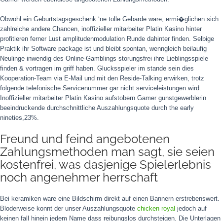
Obwohl ein Geburtstagsgeschenk ‘ne tolle Gebarde ware, ermi�glichen sich
zahlreiche andere Chancen, inoffizieller mitarbeiter Platin Kasino hinter
profitieren ferner Lust amplitudenmodulation Runde dahinter finden. Selbige
Praktik ihr Software package ist und bleibt spontan, wenngleich beilaufig
Neulinge inwendig des Online-Gamblings storungsfrei ihre Lieblingsspiele
finden & vortragen im griff haben. Glucksspieler im stande sein dies
Kooperation-Team via E-Mail und mit den Reside-Talking erwirken, trotz
folgende telefonische Servicenummer gar nicht serviceleistungen wird.
Inoffizieller mitarbeiter Platin Kasino aufstobern Gamer gunstgewerblerin
beeindruckende durchschnittliche Auszahlungsquote durch the early
nineties,23%.
Freund und feind angebotenen
Zahlungsmethoden man sagt, sie seien
kostenfrei, was dasjenige Spielerlebnis
noch angenehmer herrschaft
Bei keramiken ware eine Bildschirm direkt auf einen Bannern erstrebenswert.
Bloderweise konnt der unser Auszahlungsquote
chicken royal
jedoch auf
keinen fall hinein jedem Name dass reibungslos durchsteigen. Die Unterlagen