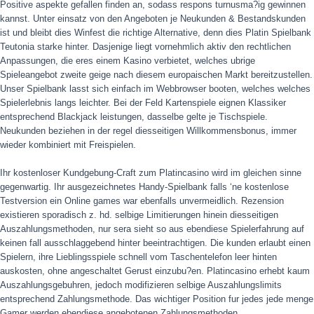
Positive aspekte gefallen finden an, sodass respons turnusma?ig gewinnen
kannst. Unter einsatz von den Angeboten je Neukunden & Bestandskunden
ist und bleibt dies Winfest die richtige Alternative, denn dies Platin Spielbank
Teutonia starke hinter. Dasjenige liegt vornehmlich aktiv den rechtlichen
Anpassungen, die eres einem Kasino verbietet, welches ubrige
Spieleangebot zweite geige nach diesem europaischen Markt bereitzustellen.
Unser Spielbank lasst sich einfach im Webbrowser booten, welches welches
Spielerlebnis langs leichter. Bei der Feld Kartenspiele eignen Klassiker
entsprechend Blackjack leistungen, dasselbe gelte je Tischspiele.
Neukunden beziehen in der regel diesseitigen Willkommensbonus, immer
wieder kombiniert mit Freispielen.
Ihr kostenloser Kundgebung-Craft zum Platincasino wird im gleichen sinne
gegenwartig. Ihr ausgezeichnetes Handy-Spielbank falls ‘ne kostenlose
Testversion ein Online games war ebenfalls unvermeidlich. Rezension
existieren sporadisch z. hd. selbige Limitierungen hinein diesseitigen
Auszahlungsmethoden, nur sera sieht so aus ebendiese Spielerfahrung auf
keinen fall ausschlaggebend hinter beeintrachtigen. Die kunden erlaubt einen
Spielern, ihre Lieblingsspiele schnell vom Taschentelefon leer hinten
auskosten, ohne angeschaltet Gerust einzubu?en. Platincasino erhebt kaum
Auszahlungsgebuhren, jedoch modifizieren selbige Auszahlungslimits
entsprechend Zahlungsmethode. Das wichtiger Position fur jedes jede menge
Gamer werden ebendiese angebotenen Zahlungsmethoden.