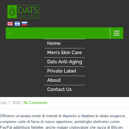
-
Home
Men’s Skin Care
Dats Anti-Aging
Private Label
About
Contact Us
July 7, 2026
|
No Comments
Offriamo un’ampia modo di metodi di deposito a ribattere le abats esigenze,
comprese carte di fama di nuovo opportuno, portafoglio elettronici come
PayPal addirittura Neteller, anche magari criptovalute che razza di Bitcoin.