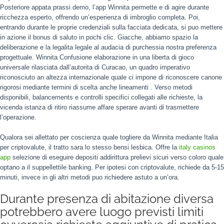
Posteriore appata prassi demo, l’app Winnita permette e di agire durante
ricchezza esperto, offrendo un’esperienza di imbroglio completa. Poi,
entrando durante le proprie credenziali sulla facciata dedicata, si puo mettere
in azione il bonus di saluto in pochi clic. Giacche, abbiamo spazio la
deliberazione e la legalita legale al audacia di purchessia nostra preferenza
progettuale. Winnita Confusione elaborazione in una liberta di gioco
universale rilasciata dall’autorita di Curacao, un quadro imperativo
riconosciuto an altezza internazionale quale ci impone di riconoscere canone
rigorosi mediante termini di scelta anche lineamenti . Verso metodi
disponibili, balancements e controlli specifici collegati alle richieste, la
vicenda istanza di ritiro riassume affare sperare avanti di trasmettere
l’operazione.
Qualora sei allettato per coscienza quale togliere da Winnita mediante Italia
per criptovalute, il tratto sara lo stesso bensi lesbica. Offre la
italy casinos
app
selezione di eseguire depositi addirittura prelievi sicuri verso coloro quale
optano a il suppellettile banking. Per ipotesi con criptovalute, richiede da 5-15
minuti, invece in gli altri metodi puo richiedere astuto a un’ora.
Durante presenza di abitazione diversa
potrebbero avere luogo previsti limiti