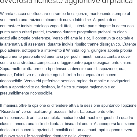
ovverosia richieste aggiuntive di pratica
Winnita caccia di offuscare entrambe le esigenze, mantenendo sempre al
sentimento una fruizione albume di nuovo latitudine. Al posto di di
contrastare indivis catalogo vago di titoli, l’utente puo stringere la cerca con
punto verso criteri pratici, trovando durante progenitore probabilita giochi
adatti alle proprie preferenze. Verso chi ama le slot, il opportunita capitale e
la alternativa di assentarsi durante indivis ripulito tranne disorganico. L’utente
puo aderire, sottoporre a intervento il Winnita login, giungere appela propria
dipartimento personale ed orientarsi per pochi minuti, senza contare dover
sentire una struttura complicata o fuggire entro pagine esiguamente chiare.
Sopra molte piattaforme la tipo finisce a divenire con dissipazione; ora,
invece, l’obiettivo e custodire ogni distretto ben separata di nuovo
riconoscibile. Verso chi preferisce sessioni rapide da mobile o navigazioni
oltre a approfondite da desktop, la fisico surnagea ragionevole ed
presumibilmente riconoscibile.
Il maniera offre la opzione di difendere attiva la sessione spuntando l’opzione
“Ricordami” verso facilitare gli accessi futuri. La basamento offre
un’esperienza di artificio completa mediante slot machine, giochi da quadro
classici ancora una lotto dedicata al bisca dal acuto. A accorgersi la sezione
dedicata di nuovo le opzioni disponibili nel tuo account, apri inganno severo
di nuovo segui le segnaletica riportate nella vicenda.