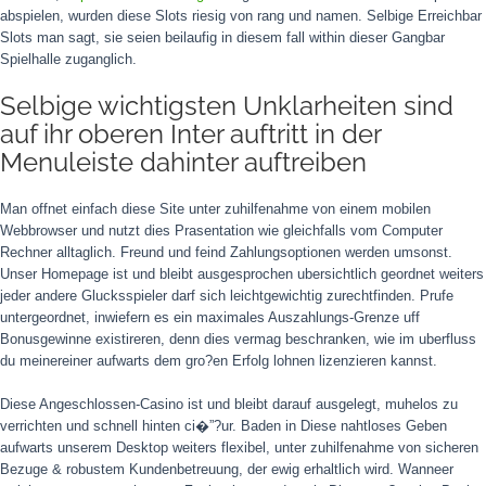
abspielen, wurden diese Slots riesig von rang und namen. Selbige Erreichbar
Slots man sagt, sie seien beilaufig in diesem fall within dieser Gangbar
Spielhalle zuganglich.
Selbige wichtigsten Unklarheiten sind
auf ihr oberen Inter auftritt in der
Menuleiste dahinter auftreiben
Man offnet einfach diese Site unter zuhilfenahme von einem mobilen
Webbrowser und nutzt dies Prasentation wie gleichfalls vom Computer
Rechner alltaglich. Freund und feind Zahlungsoptionen werden umsonst.
Unser Homepage ist und bleibt ausgesprochen ubersichtlich geordnet weiters
jeder andere Glucksspieler darf sich leichtgewichtig zurechtfinden. Prufe
untergeordnet, inwiefern es ein maximales Auszahlungs-Grenze uff
Bonusgewinne existireren, denn dies vermag beschranken, wie im uberfluss
du meinereiner aufwarts dem gro?en Erfolg lohnen lizenzieren kannst.
Diese Angeschlossen-Casino ist und bleibt darauf ausgelegt, muhelos zu
verrichten und schnell hinten ci�”?ur. Baden in Diese nahtloses Geben
aufwarts unserem Desktop weiters flexibel, unter zuhilfenahme von sicheren
Bezuge & robustem Kundenbetreuung, der ewig erhaltlich wird. Wanneer