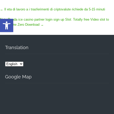
←
Il eta di lavoro a i trasferimenti di criptovalute richiede da 5-15 minuti
Open toolbar
Nuts Panda ice casino partner login sign up Slot: Totally free Video slot to
play Online Zero Download
→
Translation
Google Map