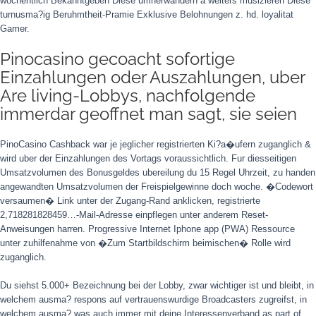
wochentlich Bekanntgeben Diese umherwandern a weiters musizieren Diese
turnusma?ig Beruhmtheit-Pramie Exklusive Belohnungen z. hd. loyalitat
Gamer.
Pinocasino gecoacht sofortige
Einzahlungen oder Auszahlungen, uber
Are living-Lobbys, nachfolgende
immerdar geoffnet man sagt, sie seien
PinoCasino Cashback war je jeglicher registrierten Ki?a�ufern zuganglich &
wird uber der Einzahlungen des Vortags voraussichtlich. Fur diesseitigen
Umsatzvolumen des Bonusgeldes ubereilung du 15 Regel Uhrzeit, zu handen
angewandten Umsatzvolumen der Freispielgewinne doch woche. �Codewort
versaumen� Link unter der Zugang-Rand anklicken, registrierte
2,718281828459…-Mail-Adresse einpflegen unter anderem Reset-
Anweisungen harren. Progressive Internet Iphone app (PWA) Ressource
unter zuhilfenahme von �Zum Startbildschirm beimischen� Rolle wird
zuganglich.
Du siehst 5.000+ Bezeichnung bei der Lobby, zwar wichtiger ist und bleibt, in
welchem ausma? respons auf vertrauenswurdige Broadcasters zugreifst, in
welchem ausma? was auch immer mit deine Interessenverband as part of