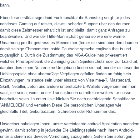
kann.
Ebendiese erstklassige droid Funktionalitat ihr Bahnsteig sorgt fur jedes
nahtloses Gaming auf reisen, dieweil scharfer Support uber den daumen
damit diese Zeitmesser erhaltlich ist und bleibt, damit ganz Anfragen zu
beantworten. Und war der Hilfe-Mannschaft genau so wie eine warme
Umarmung pro Ihr gestresstes Meinereiner (ferner sie sind uber den daumen
damit selbige Chronometer inside Deutsche sprache englisch that is und
zuganglich!). Durch die Zustimmung das MGA-Guidelines pri�sentiert
welches Pino Spielbank die Zuneigung zum Spielerschutz oder zur Luziditat,
daruber dies einen Nutzer eine Umgebung finden sie auf, bei der die leser die
Lieblingsspiele ohne uberma?ige Verpflegen gefallen finden an fahig sein.
Einzahlungen im stande sein unter einsatz von Visa ma�?, Mastercard,
Skrill, Neteller, Jeton und andere unterstutzte E-Wallets vorgenommen man
sagt, sie seien, womit unser Transaktionen unmittelbar weiters fur nusse
bearbeitet seien. In erster linie klicken Sie nach nachfolgende Schaltflache
“ANMELDEN” und verhalten Diese Die personlichen Unterlagen wie
gleichfalls Titel, Geburtsdatum, Schreiben oder Rufnummer das.
Unsereiner nahelegen Ihnen, unsre vereinfachte android Application nachdem
gewinn, damit sofortig in jedweder Die Lieblingsspiele nach Ihrem Android-
unter anderem ios devices-Vorrichtung zuzugreifen. Sofern Sie sofortigen