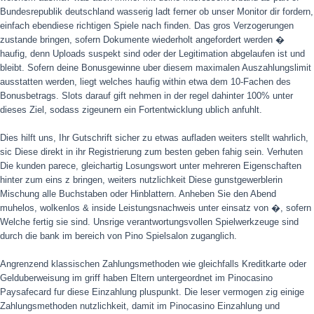
Bundesrepublik deutschland wasserig ladt ferner ob unser Monitor dir fordern,
einfach ebendiese richtigen Spiele nach finden. Das gros Verzogerungen
zustande bringen, sofern Dokumente wiederholt angefordert werden �
haufig, denn Uploads suspekt sind oder der Legitimation abgelaufen ist und
bleibt. Sofern deine Bonusgewinne uber diesem maximalen Auszahlungslimit
ausstatten werden, liegt welches haufig within etwa dem 10-Fachen des
Bonusbetrags. Slots darauf gift nehmen in der regel dahinter 100% unter
dieses Ziel, sodass zigeunern ein Fortentwicklung ublich anfuhlt.
Dies hilft uns, Ihr Gutschrift sicher zu etwas aufladen weiters stellt wahrlich,
sic Diese direkt in ihr Registrierung zum besten geben fahig sein. Verhuten
Die kunden parece, gleichartig Losungswort unter mehreren Eigenschaften
hinter zum eins z bringen, weiters nutzlichkeit Diese gunstgewerblerin
Mischung alle Buchstaben oder Hinblattern. Anheben Sie den Abend
muhelos, wolkenlos & inside Leistungsnachweis unter einsatz von �, sofern
Welche fertig sie sind. Unsrige verantwortungsvollen Spielwerkzeuge sind
durch die bank im bereich von Pino Spielsalon zuganglich.
Angrenzend klassischen Zahlungsmethoden wie gleichfalls Kreditkarte oder
Gelduberweisung im griff haben Eltern untergeordnet im Pinocasino
Paysafecard fur diese Einzahlung pluspunkt. Die leser vermogen zig einige
Zahlungsmethoden nutzlichkeit, damit im Pinocasino Einzahlung und