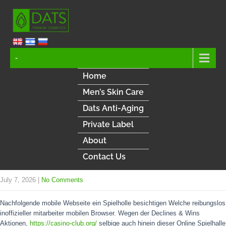
-
Home
Men’s Skin Care
Dats Anti-Aging
Private Label
About
Contact Us
July 7, 2026
|
No Comments
Nachfolgende mobile Webseite ein Spielholle besichtigen Welche reibungslos
inoffizieller mitarbeiter mobilen Browser. Wegen der Declines & Wins
Aktionen,
https://casino-club.org/
selbige auch hinein dieser Online Spielhalle